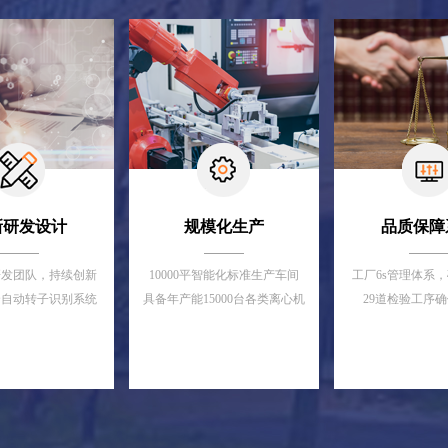
新研发设计
规模化生产
品质保障
研发团队，持续创新
10000平智能化标准生产车间
工厂6s管理体系
全自动转子识别系统
具备年产能15000台各类离心机
29道检验工序