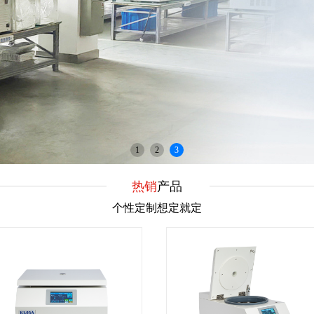
1
2
3
热销
产品
个性定制想定就定