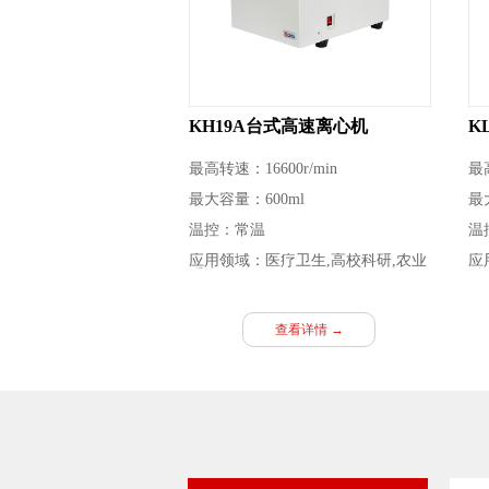
KH19A台式高速离心机
K
最高转速：16600r/min
最高
最大容量：600ml
最
温控：常温
温
应用领域：医疗卫生,高校科研,农业
应
系统
科
查看详情 →