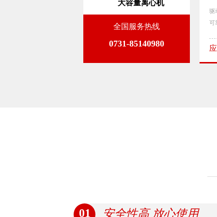
大容量离心机
优点，适用于医疗卫生、食品安全、生命科学、生物制品等领域；是各级医
驱
可
全国服务热线
0731-85140980
应
+更多
01
安全性高 放心使用